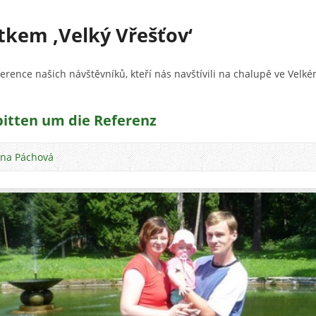
ítkem ‚Velký Vřešťov‘
erence našich návštěvníků, kteří nás navštívili na chalupě ve Velké
bitten um die Referenz
ina Páchová