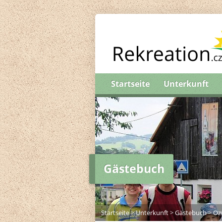
Startseite
Unterkunft
Gästebuch
Startseite
>
Unterkunft
>
Gästebuch
>
Oz