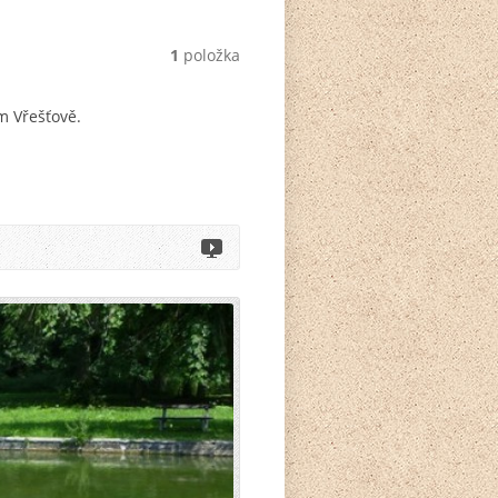
1
položka
m Vřešťově.