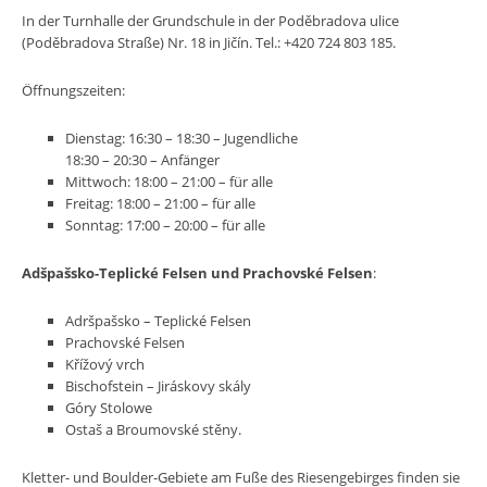
In der Turnhalle der Grundschule in der Poděbradova ulice
(Poděbradova Straße) Nr. 18 in Jičín. Tel.:
+420 724 803 185.
Öffnungszeiten:
Dienstag: 16:30 – 18:30 – Jugendliche
18:30 – 20:30 – Anfänger
Mittwoch: 18:00 – 21:00 – für alle
Freitag: 18:00 – 21:00 – für alle
Sonntag: 17:00 – 20:00 – für alle
Adšpašsko-Teplické Felsen und
Prachovské Felsen
:
Adršpašsko – Teplické Felsen
Prachovské Felsen
Křížový vrch
Bischofstein – Jiráskovy skály
Góry Stolowe
Ostaš a Broumovské stěny.
Kletter- und Boulder-Gebiete am Fuße des Riesengebirges finden sie