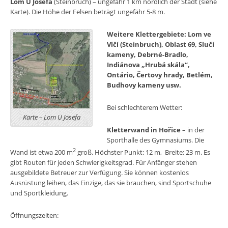
Lom U Josefa
(Steinbruch) – ungefähr 1 km nordlich der Stadt (siehe
Karte). Die Höhe der Felsen beträgt ungefähr 5-8 m.
Weitere Klettergebiete: Lom ve
Vlčí (Steinbruch), Oblast 69, Slučí
kameny, Debrné-Bradlo,
Indiánova „Hrubá skála“,
Ontário, Čertovy hrady, Betlém,
Budhovy kameny usw.
Bei schlechterem Wetter:
Karte – Lom U Josefa
Kletterwand in Hořice
– in der
Sporthalle des Gymnasiums. Die
2
Wand ist etwa 200 m
groß. Höchster Punkt: 12 m, Breite: 23 m. Es
gibt Routen für jeden Schwierigkeitsgrad. Für Anfänger stehen
ausgebildete Betreuer zur Verfügung. Sie können kostenlos
Ausrüstung leihen, das Einzige, das sie brauchen, sind Sportschuhe
und Sportkleidung.
Öffnungszeiten: